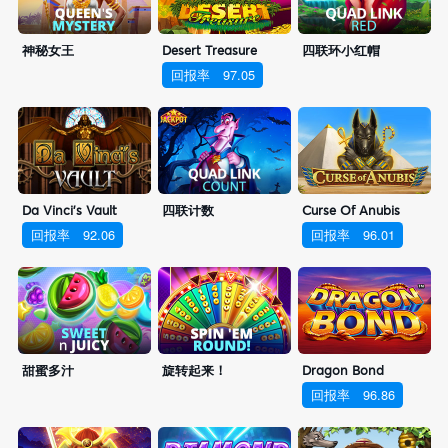
神秘女王
四联环小红帽
Desert Treasure
回报率
97.05
四联计数
Curse Of Anubis
Da Vinci’s Vault
回报率
96.01
回报率
92.06
甜蜜多汁
旋转起来！
Dragon Bond
回报率
96.86