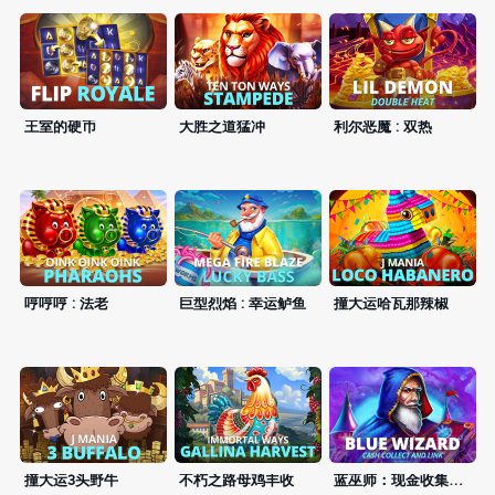
王室的硬币
大胜之道猛冲
利尔恶魔 : 双热
哼哼哼 : 法老
巨型烈焰 : 幸运鲈鱼
撞大运哈瓦那辣椒
撞大运3头野牛
不朽之路母鸡丰收
蓝巫师：现金收集与链接