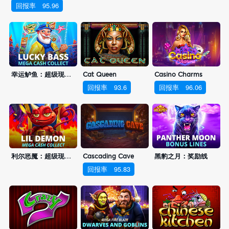
回报率
95.96
幸运鲈鱼：超级现金收集
Cat Queen
Casino Charms
回报率
93.6
回报率
96.06
利尔恶魔：超级现金收集
Cascading Cave
黑豹之月：奖励线
回报率
95.83