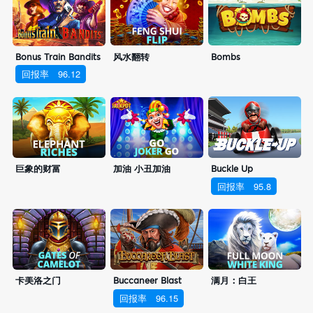
风水翻转
Bombs
Bonus Train Bandits
回报率
96.12
巨象的财富
加油 小丑加油
Buckle Up
回报率
95.8
卡美洛之门
满月：白王
Buccaneer Blast
回报率
96.15