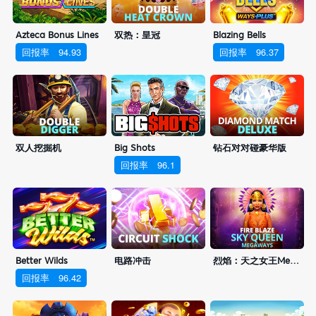
双热：皇冠
Blazing Bells
Azteca Bonus Lines
回报率
96.37
回报率
94.93
双人挖掘机
钻石对对碰豪华版
Big Shots
回报率
96.1
Better Wilds
电路冲击
烈焰：天之女王Megaways
回报率
96.42