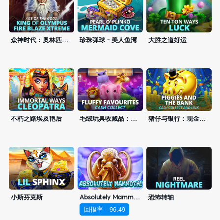
众神时代：奥林匹斯之王烈焰终极
珍珠弹球 - 美人鱼湾
大胜之道好运
不朽之路埃及艳后
毛绒玩具收藏品：现金收集
猪仔与银行：现金收集与链接
小斯芬克斯
Absolutely Mammoth!
恐怖转轴
回报率
96.49