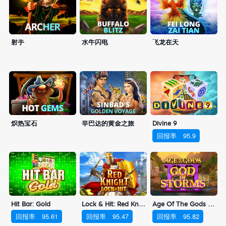
射手
水牛闪电
飞龙在天
炽热宝石
辛巴达的黄金之旅
Divine 9
回报率
95.9
Hit Bar: Gold
Lock & Hit: Red Knight
Age Of The Gods God Of Storms 3
回报率
95.61
回报率
95.47
回报率
95.82