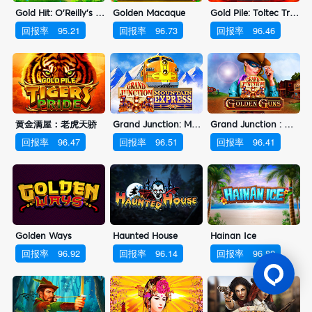
Gold Hit: O’Reilly’s Riches
Golden Macaque
Gold Pile: Toltec Treasure
回报率
95.21
回报率
96.73
回报率
96.46
黄金满屋：老虎天骄
Grand Junction: Mountain Express
Grand Junction : Golden Guns
回报率
96.47
回报率
96.51
回报率
96.41
Golden Ways
Haunted House
Hainan Ice
回报率
96.92
回报率
96.14
回报率
96.82