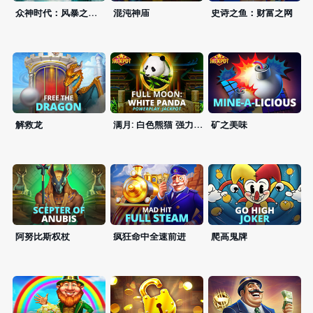
众神时代：风暴之神烈焰
混沌神庙
史诗之鱼：财富之网
解救龙
满月: 白色熊猫 强力累积奖金
矿之美味
阿努比斯权杖
疯狂命中全速前进
爬高鬼牌