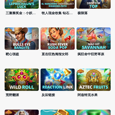
三重奏奖金：小妖精的好运
牧人现金收集 钻石路径
极限落
靶心强盗
直击狂热海报女郎
疯狂命中狂野草原
荒野翻滚
反应链接
阿兹特克水果