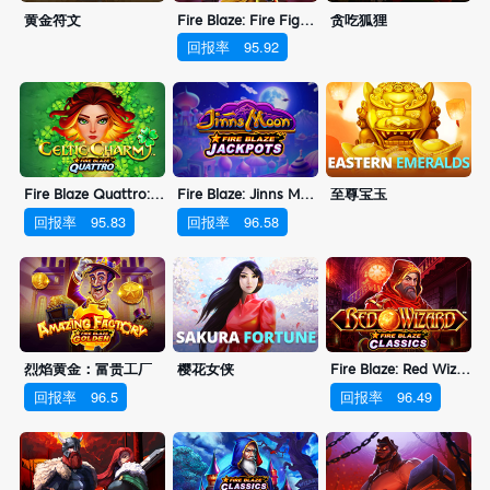
黄金符文
贪吃狐狸
Fire Blaze: Fire Fighter
回报率
95.92
Fire Blaze Quattro: Celtic Charm
Fire Blaze: Jinns Moon
至尊宝玉
回报率
95.83
回报率
96.58
烈焰黄金：富贵工厂
樱花女侠
Fire Blaze: Red Wizard
回报率
96.5
回报率
96.49