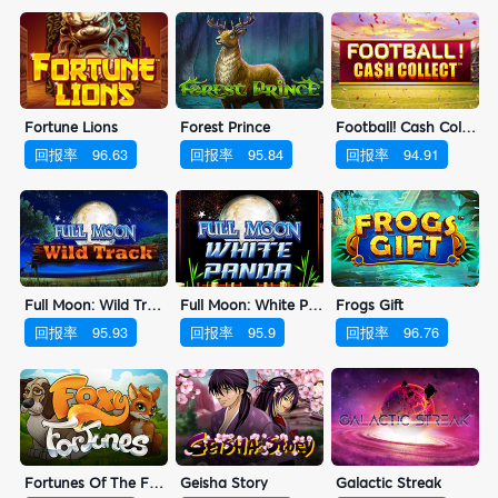
Fortune Lions
Football! Cash Collect
Forest Prince
回报率
96.63
回报率
94.91
回报率
95.84
Full Moon: White Panda
Frogs Gift
Full Moon: Wild Track
回报率
95.9
回报率
96.76
回报率
95.93
Fortunes Of The Fox (Foxy Fortune)
Geisha Story
Galactic Streak