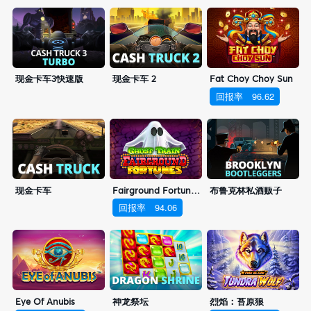
现金卡车3快速版
现金卡车 2
Fat Choy Choy Sun
回报率
96.62
现金卡车
布鲁克林私酒贩子
Fairground Fortunes Ghost Train
回报率
94.06
Eye Of Anubis
神龙祭坛
烈焰：苔原狼