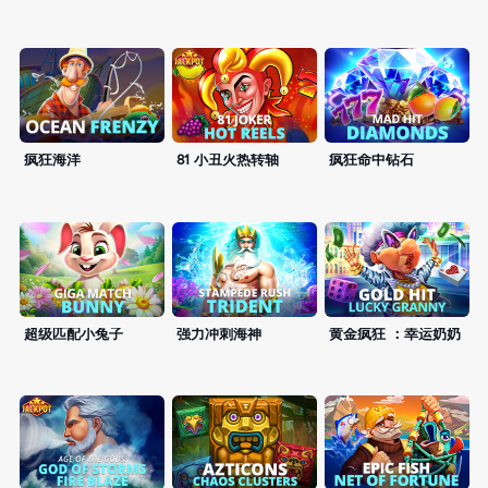
疯狂海洋
81 小丑火热转轴
疯狂命中钻石
超级匹配小兔子
强力冲刺海神
黄金疯狂 ：幸运奶奶