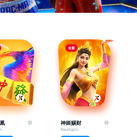
全新
凰
神姬赐财
n
Nextspin