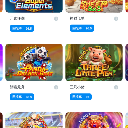
神财飞羊
元素狂潮
回报率
回报率
96.5
96.5
熊猫龙舟
三只小猪
回报率
回报率
96.3
97