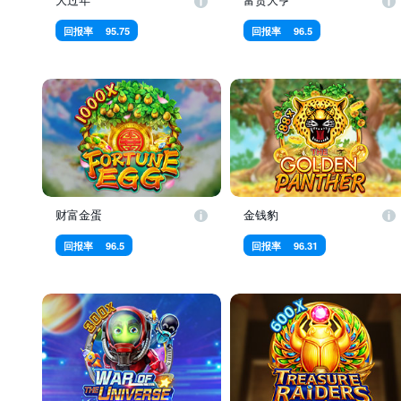
大过年
富贵大亨
回报率
回报率
95.75
96.5
财富金蛋
金钱豹
回报率
回报率
96.5
96.31