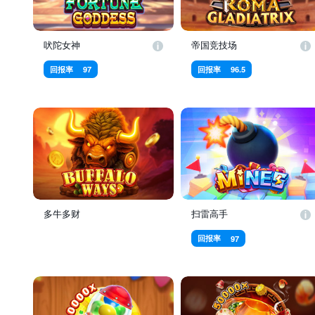
吠陀女神
帝国竞技场
回报率
回报率
97
96.5
多牛多财
扫雷高手
回报率
97