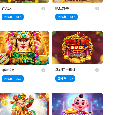
罗宾汉
疯狂野牛
回报率
回报率
96.5
96.5
马戏团推币机
印加传奇
回报率
回报率
97
96.5