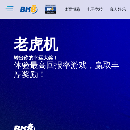
体育博彩
电子竞技
真人娱乐
老虎机
转出你的幸运大奖！
体验最高回报率游戏，赢取丰
厚奖励！