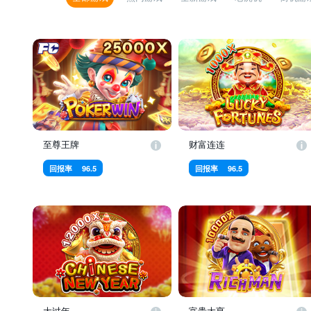
至尊王牌
财富连连
回报率
回报率
96.5
96.5