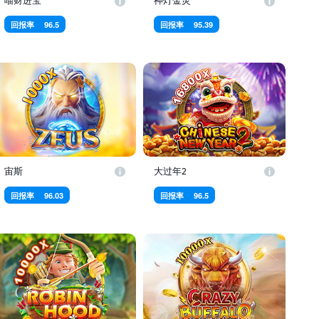
喵财进宝
神灯金灵
回报率
回报率
96.5
95.39
宙斯
大过年2
回报率
回报率
96.03
96.5