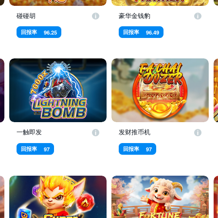
碰碰胡
豪华金钱豹
回报率
回报率
96.25
96.49
一触即发
发财推币机
回报率
回报率
97
97