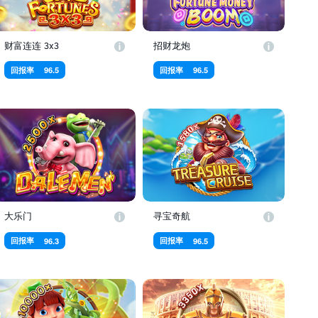
财富连连 3x3
招财龙炮
回报率
回报率
96.5
96.5
大乐门
寻宝奇航
回报率
回报率
96.3
96.5