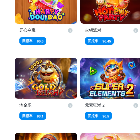
开心夺宝
火锅派对
回报率
回报率
96.5
96.45
淘金乐
元素狂潮 2
回报率
回报率
98.1
96.5