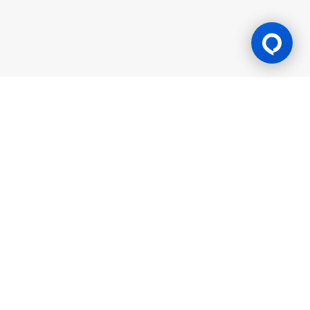
游戏许可证
BK8 由 Mettlemind Tech Ltd.（注册号：15779）运营，注册地址
位于科摩罗联盟安茹安自治岛穆察穆都市Hamchako区。BK8持有
科摩罗联盟安茹安自治岛政府颁发的合法牌照（许可证号：ALSI-
202504032-FI2），并受其监管。BK8已通过全部监管合规审查，
获得法律授权可开展一切机会游戏与投注活动。