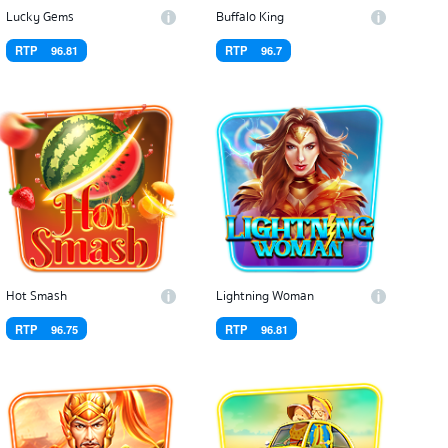
Lucky Gems
Buffalo King
RTP
96.81
RTP
96.7
Hot Smash
Lightning Woman
RTP
96.75
RTP
96.81