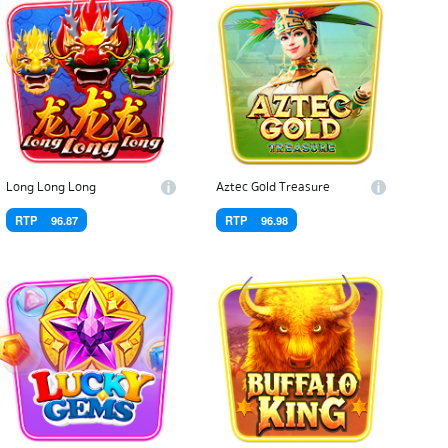
Long Long Long
Aztec Gold Treasure
RTP
96.87
RTP
96.98