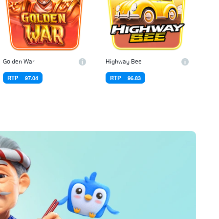
Golden War
Highway Bee
RTP
97.04
RTP
96.83