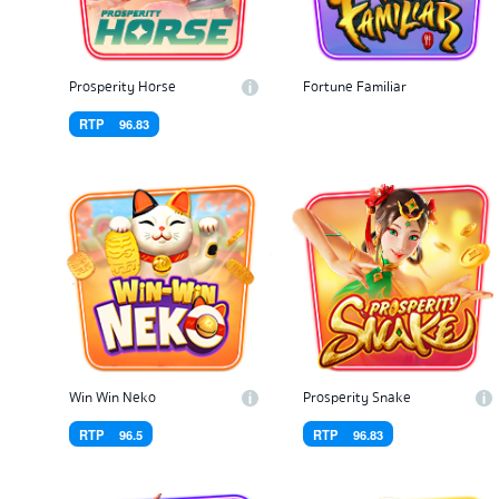
Prosperity Horse
Fortune Familiar
RTP
96.83
Win Win Neko
Prosperity Snake
RTP
96.5
RTP
96.83