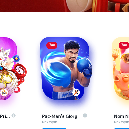
ใหม่
ใหม่
BK8 Starlight Princess
Pac-Man's Glory
Nom N
Nextspin
Nextspi