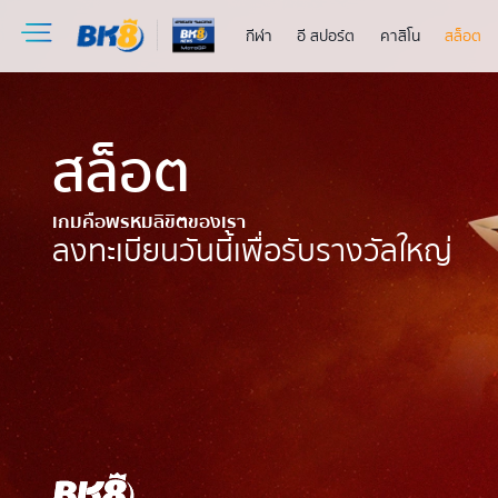
กีฬา
อี สปอร์ต
คาสิโน
สล็อต
สล็อต
เกมคือพรหมลิขิตของเรา
ลงทะเบียนวันนี้เพื่อรับรางวัลใหญ่