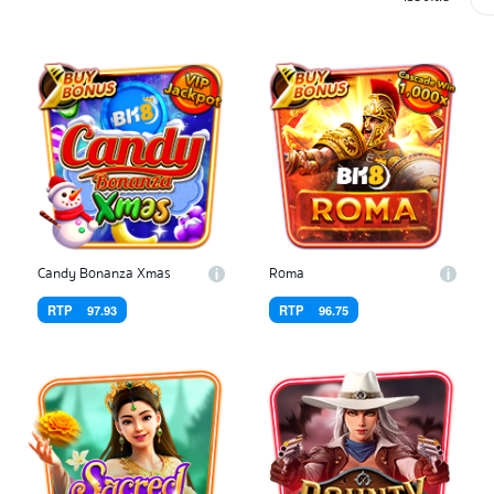
Candy Bonanza Xmas
Roma
RTP
97.93
RTP
96.75