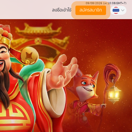
09/08/2026 14:10:10
(
GMT+7
)
ลงชื่อเข้าใช้
สมัครสมาชิก