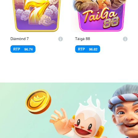
Diamond 7
Taiga 88
RTP
96.74
RTP
96.82