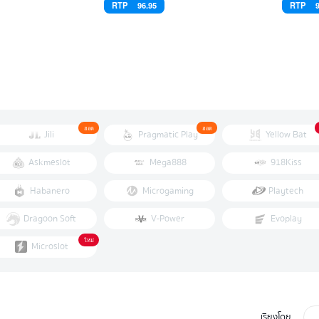
RTP
96.95
RTP
ฮอต
ฮอต
Jili
Pragmatic Play
Yellow Bat
Askmeslot
Mega888
918Kiss
Habanero
Microgaming
Playtech
Dragoon Soft
V-Power
Evoplay
ใหม่
Microslot
เรียงโดย