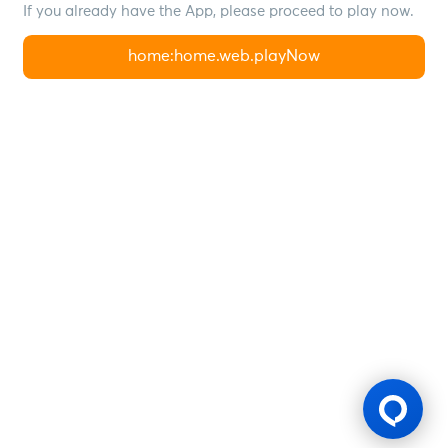
If you already have the App, please proceed to play now.
home:home.web.playNow