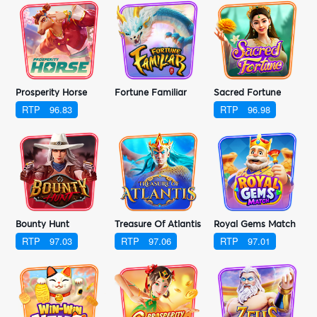
Prosperity Horse
Fortune Familiar
Sacred Fortune
RTP
96.83
RTP
96.98
Bounty Hunt
Treasure Of Atlantis
Royal Gems Match
RTP
97.03
RTP
97.06
RTP
97.01