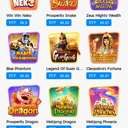
Win Win Neko
Prosperity Snake
Zeus Mighty Wealth
RTP
96.5
RTP
96.83
RTP
96.97
Blue Phantom
Legend Of Guan Gong
Cleopatra's Fortune
RTP
96.92
RTP
96.99
RTP
96.97
Prosperity Dragon
Mahjong Dragon
Mahjong Phoenix