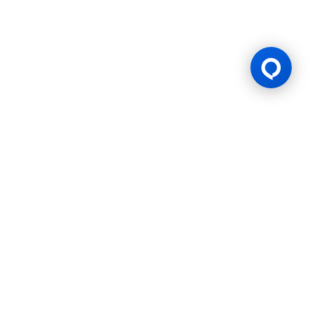
Lesen Permainan
BK8 dioperasikan oleh Mettlemind Tech Ltd., dengan nomor
registrasi: 15779, dan alamat terdaftar di Hamchako,
Mutsamudu, Pulau Otonom Anjouan, Uni Komoro. BK8
berlisensi dan teregulasi oleh Pemerintah Pulau Otonom