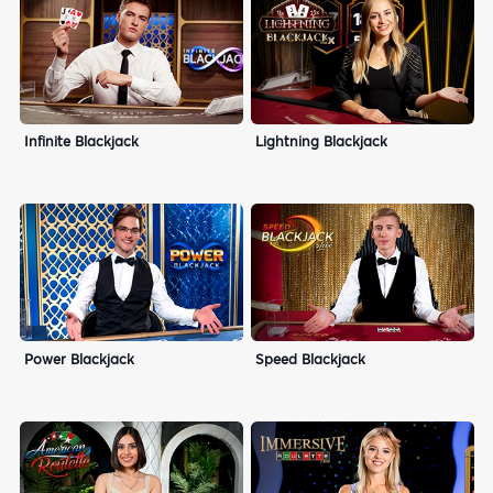
Infinite Blackjack
Lightning Blackjack
Power Blackjack
Speed Blackjack