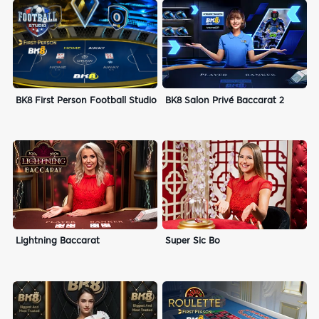
BK8 Salon Privé Baccarat 2
BK8 First Person Football Studio
Lightning Baccarat
Super Sic Bo