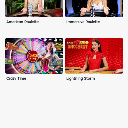
American Roulette
Immersive Roulette
Crazy Time
Lightning Storm