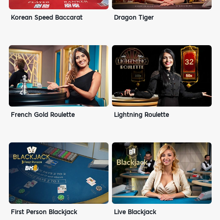
Korean Speed Baccarat
Dragon Tiger
French Gold Roulette
Lightning Roulette
First Person Blackjack
Live Blackjack